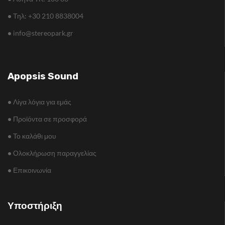
•
Τηλ: +30 210 8838004
•
info@stereopark.gr
Apopsis Sound
•
Λίγα λόγια για εμάς
•
Προϊόντα σε προσφορά
•
Το καλάθι μου
•
Ολοκλήρωση παραγγελίας
•
Επικοινωνία
Υποστήριξη