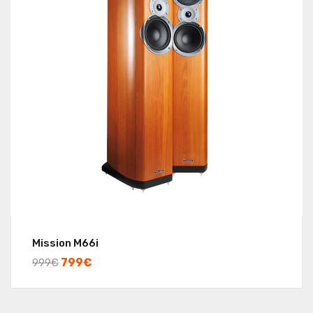
Mission M66i
799
€
999
€