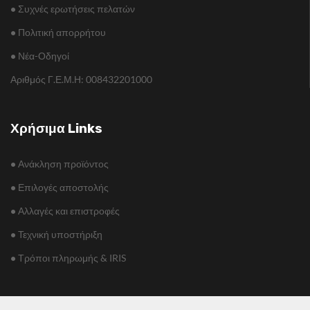
•
Συχνές ερωτήσεις πελατών
•
Πολιτική απορρήτου
•
Νέα-Οδηγοί
Αριθμός Γ.Ε.Μ.Η: 008432201000
Χρήσιμα Links
•
Ανάκληση προϊόντος
•
Επιλογές αποστολής
•
Αλλαγές και επιστροφές
•
Τεχνική υποστήριξη
•
Τρόποι πληρωμής & IRIS