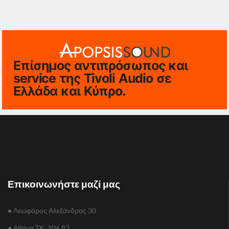
Επίσημος αντιπρόσωπος και
service της Tivoli Audio σε
Ελλάδα και Κύπρο.
Επικοινωνήστε μαζί μας
•
Λεωφόρος Αλεξάνδρας 30
•
Αθήνα TΚ: 106 83