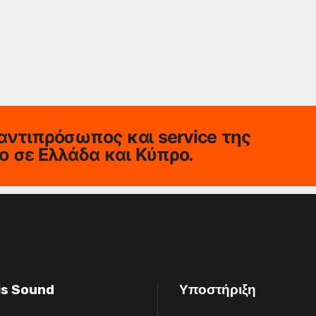
αντιπρόσωπος και service της
io σε Ελλάδα και Κύπρο.
is Sound
Υποστήριξη