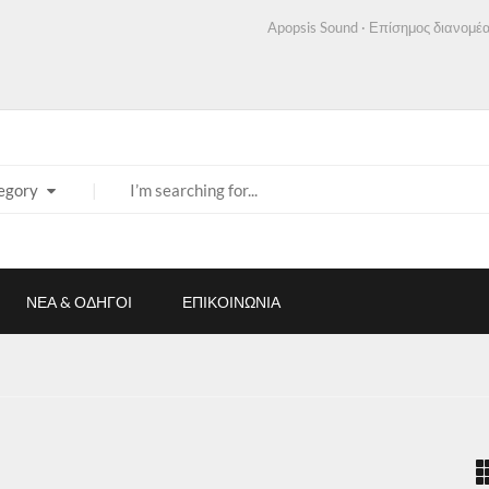
Apopsis Sound · Επίσημος διανομέα
egory
ΝΕΑ & ΟΔΗΓΟΙ
ΕΠΙΚΟΙΝΩΝΙΑ