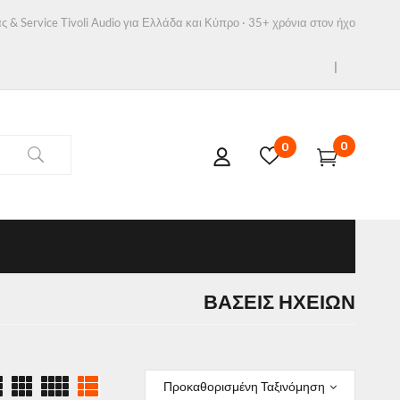
ς & Service Tivoli Audio για Ελλάδα και Κύπρο · 35+ χρόνια στον ήχο
0
0
ΒΆΣΕΙΣ ΗΧΕΊΩΝ
Προκαθορισμένη Ταξινόμηση