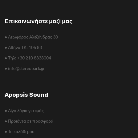
Επικοινωνήστε μαζί μας
•
Λεωφόρος Αλεξάνδρας 30
•
Αθήνα TΚ: 106 83
•
Τηλ: +30 210 8838004
•
info@stereopark.gr
Apopsis Sound
•
Λίγα λόγια για εμάς
•
Προϊόντα σε προσφορά
•
Το καλάθι μου