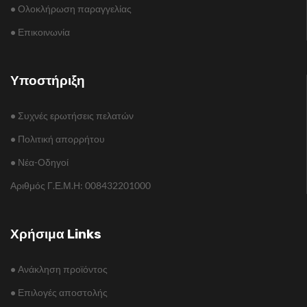
•
Ολοκλήρωση παραγγελίας
•
Επικοινωνία
Υποστήριξη
•
Συχνές ερωτήσεις πελατών
•
Πολιτική απορρήτου
•
Νέα-Οδηγοί
Αριθμός Γ.Ε.Μ.Η: 008432201000
Χρήσιμα Links
•
Ανάκληση προϊόντος
•
Επιλογές αποστολής