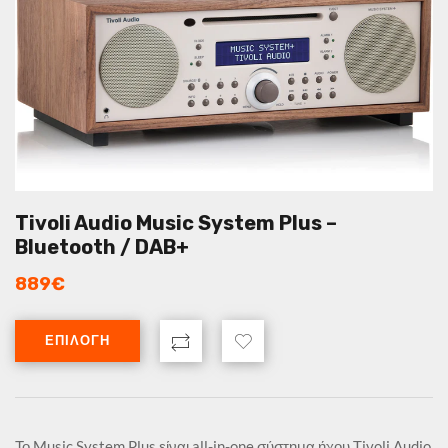
Tivoli Audio Music System Plus –
Bluetooth / DAB+
889
€
ΕΠΙΛΟΓΉ
Το Music System Plus είναι all-in-one σύστημα ήχου Tivoli Audio