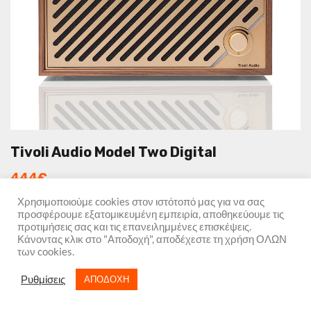
Tivoli Audio Model Two Digital
444
€
Χρησιμοποιούμε cookies στον ιστότοπό μας για να σας
προσφέρουμε εξατομικευμένη εμπειρία, αποθηκεύουμε τις
ΕΠΙΛΟΓΉ
προτιμήσεις σας και τις επανειλημμένες επισκέψεις.
Κάνοντας κλικ στο "Αποδοχή", αποδέχεστε τη χρήση ΟΛΩΝ
των cookies.
Ρυθμίσεις
ΑΠΟΔΟΧΗ
Το Model Two Digital είναι μια σύγχρονη wireless home audio
λύση της Tivoli Audio, με Wi-Fi, Bluetooth, AirPlay 2 και Google