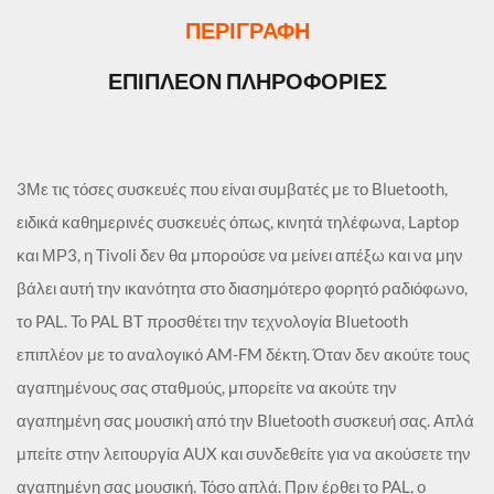
ΠΕΡΙΓΡΑΦΉ
ΕΠΙΠΛΈΟΝ ΠΛΗΡΟΦΟΡΊΕΣ
3Με τις τόσες συσκευές που είναι συμβατές με το Bluetooth,
ειδικά καθημερινές συσκευές όπως, κινητά τηλέφωνα, Laptop
και ΜΡ3, η Tivoli δεν θα μπορούσε να μείνει απέξω και να μην
βάλει αυτή την ικανότητα στο διασημότερο φορητό ραδιόφωνο,
το PAL. Το PAL BT προσθέτει την τεχνολογία Bluetooth
επιπλέον με το αναλογικό AM-FM δέκτη. Όταν δεν ακούτε τους
αγαπημένους σας σταθμούς, μπορείτε να ακούτε την
αγαπημένη σας μουσική από την Bluetooth συσκευή σας. Απλά
μπείτε στην λειτουργία AUX και συνδεθείτε για να ακούσετε την
αγαπημένη σας μουσική. Τόσο απλά. Πριν έρθει το PAL, ο