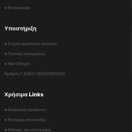
•
Επικοινωνία
Υποστήριξη
•
Συχνές ερωτήσεις πελατών
•
Πολιτική απορρήτου
•
Νέα-Οδηγοί
Αριθμός Γ.Ε.Μ.Η: 008432201000
Χρήσιμα Links
•
Ανάκληση προϊόντος
•
Επιλογές αποστολής
•
Αλλαγές και επιστροφές