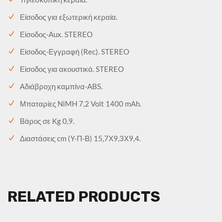
Είσοδος για εξωτερική κεραία.
Είσοδος-Aux. STEREO
Είσοδος-Εγγραφή (Rec). STEREO
Είσοδος για ακουστικά. STEREO
Αδιάβροχη καμπίνα-ABS.
Μπαταρίες NiMH 7,2 Volt 1400 mAh.
Βάρος σε Kg 0,9.
Διαστάσεις cm (Y-Π-Β) 15,7Χ9,3Χ9,4.
RELATED PRODUCTS