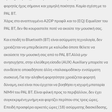
φορητός ήχος σήμαινε και χαμηλή ποιότητα. Καμία σχέση με το
PAL BT.
Χάρις στο αναπτυγμένο A2DP προφίλ και το (ΕQ) Εqualizer του
PAL BT, δεν θα κουραστείτε ποτέ να ακούτε την μουσική σας.
Και επειδή το Bluetooth (BT) είναι ασύρματη τεχνολογία, δεν
χρειάζεται να μπερδεύεστε με καλώδια όποτε θέλετε να
ακούσετε την μουσική σας από το PAL BT.Αλλά μην
ανησυχήστε, στην ελεύθερη είσοδο (ΑUX) Auxiliary μπορείτε να
συνδέσετε οποιαδήποτε άλλη «παλαιομοδίτικη» ενσύρματη
συσκευή. Για την αληθινή φορητότητα χρειάζεται φορητή
δύναμη, εκεί είναι που έρχεται να βοηθήσει η ισχυρή μπαταρία
NiMH του PAL BT. Είναι φιλική προς το περιβάλλον, δεν έχει
συγκεκριμένη μνήμη και φορτίζει περίπου στις τρεις ώρες.
Επειδή προσφέρει αρκετές ώρες (18) ασύρματης διασκέδασης,