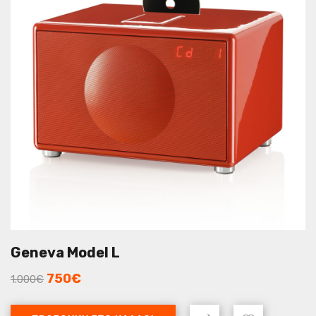
Geneva Model L
750
€
1.000
€