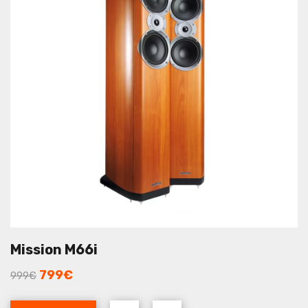
Mission M66i
799
€
999
€