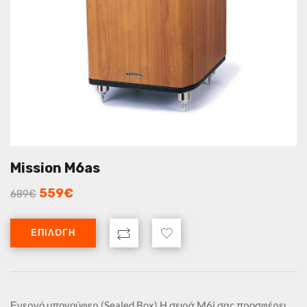
Mission M6as
559
€
689
€
ΕΠΙΛΟΓΉ
Ενεργό υπογούφερ (Sealed Box) Η σειρά M6i σας προσφέρει