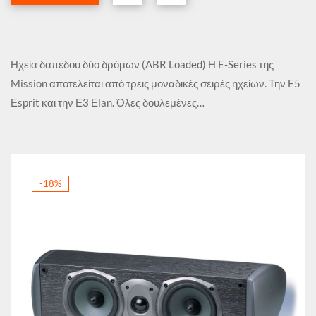
Ηχεία δαπέδου δύο δρόμων (ABR Loaded) Η E-Series της
Mission αποτελείται από τρεις μοναδικές σειρές ηχείων. Την E5
Εsprit και την Ε3 Εlan. Όλες δουλεμένες…
-18%