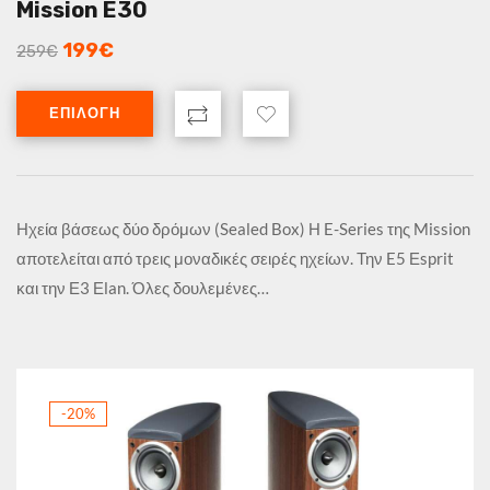
Mission E30
199
€
259
€
ΕΠΙΛΟΓΉ
Ηχεία βάσεως δύο δρόμων (Sealed Box) Η E-Series της Mission
αποτελείται από τρεις μοναδικές σειρές ηχείων. Την E5 Εsprit
και την Ε3 Εlan. Όλες δουλεμένες…
-20%