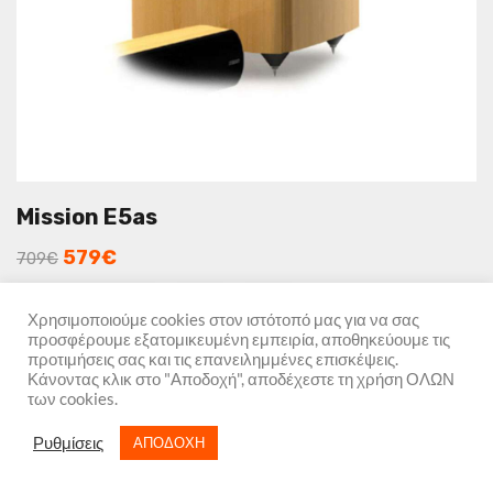
Mission E5as
579
€
709
€
Χρησιμοποιούμε cookies στον ιστότοπό μας για να σας
ΕΠΙΛΟΓΉ
προσφέρουμε εξατομικευμένη εμπειρία, αποθηκεύουμε τις
προτιμήσεις σας και τις επανειλημμένες επισκέψεις.
Κάνοντας κλικ στο "Αποδοχή", αποδέχεστε τη χρήση ΟΛΩΝ
των cookies.
Ενεργό υπογούφερ (Sealed Box) Η ζωντάνια του πνεύματος. Η
Ρυθμίσεις
ΑΠΟΔΟΧΗ
καινούρια σειρά της Mission, Ε5 ή Esprit Series, είναι ένα