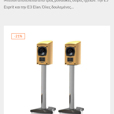
Mission αποτελείται από τρεις μοναδικές σειρές ηχείων. Την E5
Εsprit και την Ε3 Εlan. Όλες δουλεμένες…
-21%