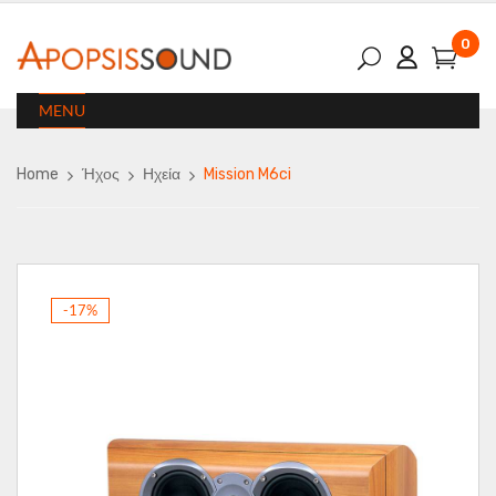
0
MENU
Home
Ήχος
Ηχεία
Mission M6ci
-17%