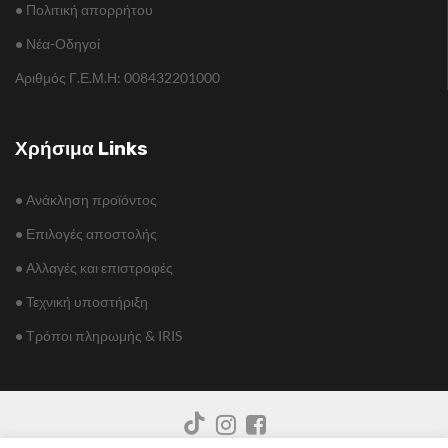
•
Πολιτική απορρήτου
•
Νέα-Οδηγοί
Αριθμός Γ.Ε.Μ.Η: 008432201000
Χρήσιμα Links
•
Ανάκληση προϊόντος
•
Επιλογές αποστολής
•
Αλλαγές και επιστροφές
•
Τεχνική υποστήριξη
•
Τρόποι πληρωμής & IRIS