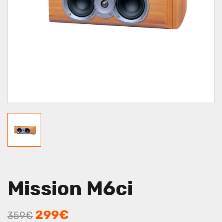
Mission M6ci
299
€
359
€