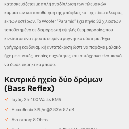
κατασκευάζεται με απλή αναδίπλωση των πλευρικών
κομματιών και τοποθέτηση της μπάφλας και της πίσω πλευράς
εκ των υστέρων. Το Woofer “Paramid” έχει πηνίο 32 χιλιοστών
τοποθετημένο σε διαμορφωτή υψηλής θερμοκρασίας που
κινείται σε ένα προστατευμένο μαγνητικό σύστημα. Έχει
γρήγορη και δυναμική ανταπόκριση ώστε να παράγει μαλακό
ήχο με φυσικές μεσαίες συχνότητες και ταυτόχρονα είναι ικανό
να δώσει εκρηκτικό μπάσο.
Κεντρικό ηχείο δύο δρόμων
(Bass Reflex)
Ισχύς: 25-100 Watts RMS
Ευαισθησία SPL/
m@2.83V
: 87 dB
Αντίσταση: 8 Οhms