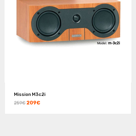
Mission M3c2i
209
€
259
€