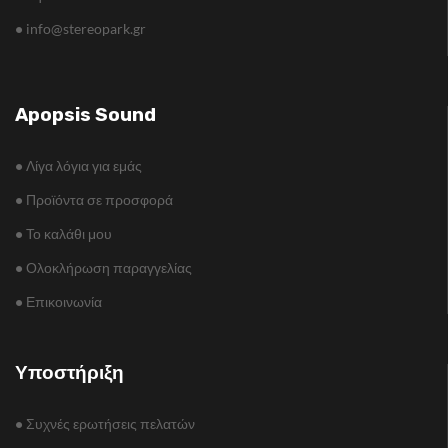
•
info@stereopark.gr
Apopsis Sound
•
Λίγα λόγια για εμάς
•
Προϊόντα σε προσφορά
•
Το καλάθι μου
•
Ολοκλήρωση παραγγελίας
•
Επικοινωνία
Υποστήριξη
•
Συχνές ερωτήσεις πελατών