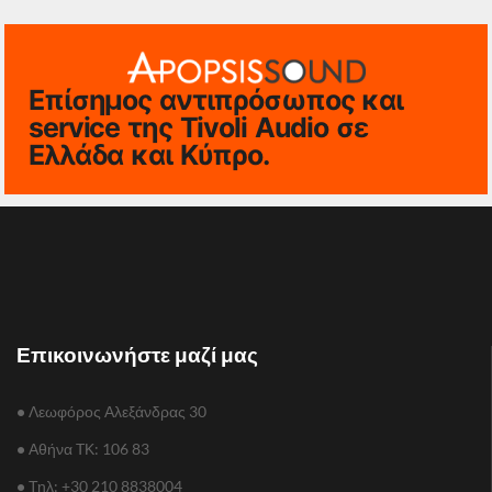
Επίσημος αντιπρόσωπος και
service της Tivoli Audio σε
Ελλάδα και Κύπρο.
Επικοινωνήστε μαζί μας
•
Λεωφόρος Αλεξάνδρας 30
•
Αθήνα TΚ: 106 83
•
Τηλ: +30 210 8838004