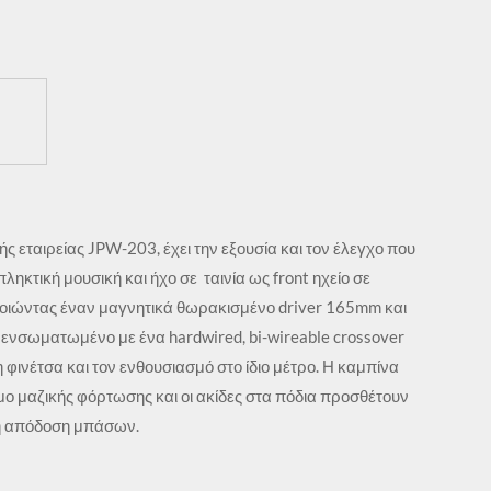
ής εταιρείας JPW-203, έχει την εξουσία και τον έλεγχο που
ληκτική μουσική και ήχο σε ταινία ως front ηχείο σε
οιώντας έναν μαγνητικά θωρακισμένο driver 165mm και
ενσωματωμένο με ένα hardwired, bi-wireable crossover
η φινέτσα και τον ενθουσιασμό στο ίδιο μέτρο. Η καμπίνα
μο μαζικής φόρτωσης και οι ακίδες στα πόδια προσθέτουν
ρη απόδοση μπάσων.