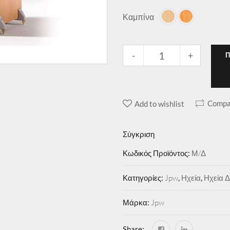
Καμπίνα
-
+
Compa
Add to wishlist
Σύγκριση
Κωδικός Προϊόντος:
Μ/Δ
Κατηγορίες:
Jpw
,
Ηχεία
,
Ηχεία 
Μάρκα:
Jpw
Share: