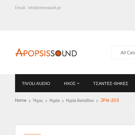
Email:
info@stereopark.gr
All Cat
TIVOLI AUDIO
ΗΧΟΣ
ΤΣΑΝΤΕΣ-ΘΗΚΕΣ
Home
Ήχος
Ηχεία
Ηχεία δαπέδου
JPW-203