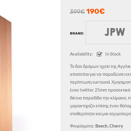
190
€
399
€
BRAND:
Availability:
In Stock
Το δύο δρόμων ηχείο της Αγγλικ
απαιτείται για να παραδώσει εκπ
περίπτωση surround. Χρησιμοπ
έναν twitter 25mm προσεκτικά 
δίκτυο παραδίδει την κλίμακα, τ
χαρακτηρίζει επίσης έναν θάλα
σταθερότητα και μια ισχυρότε
Φινιρίσματα:
Beech, Cherry