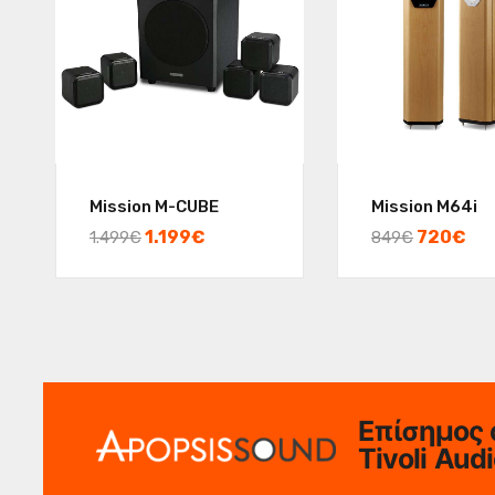
Mission M-CUBE
Mission M64i
1.199
€
720
€
1.499
€
849
€
Επίσημος 
Tivoli Aud