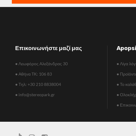
Επικοινωνήστε μαζί μας
Apops
•
Λεωφόρος Αλεξάνδρας 30
•
Λίγα λόγ
•
Αθήνα TΚ: 106 83
•
Προϊόντ
•
Τηλ: +30 210 8838004
•
Το καλάθ
•
info@stereopark.gr
•
Ολοκλήρ
•
Επικοιν