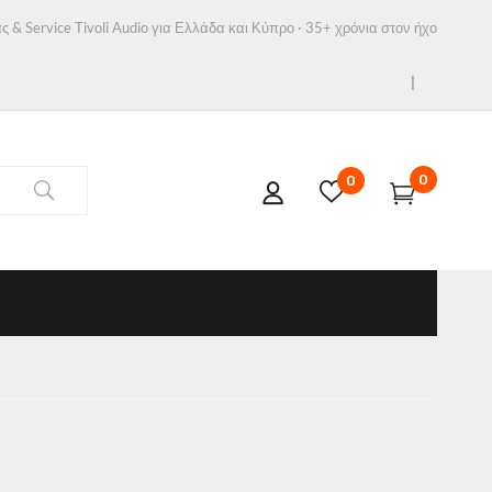
ς & Service Tivoli Audio για Ελλάδα και Κύπρο · 35+ χρόνια στον ήχο
0
0