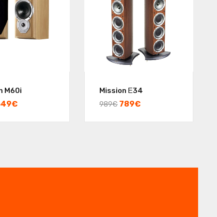
n M60i
Mission Ε34
349
€
789
€
989
€