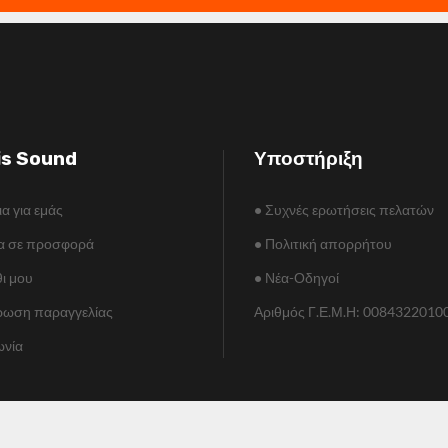
is Sound
Υποστήριξη
ια για εμάς
•
Συχνές ερωτήσεις πελατών
α σε προσφορά
•
Πολιτική απορρήτου
ι μου
•
Νέα-Οδηγοί
ωση παραγγελίας
Αριθμός Γ.Ε.Μ.Η: 0084322010
ωνία