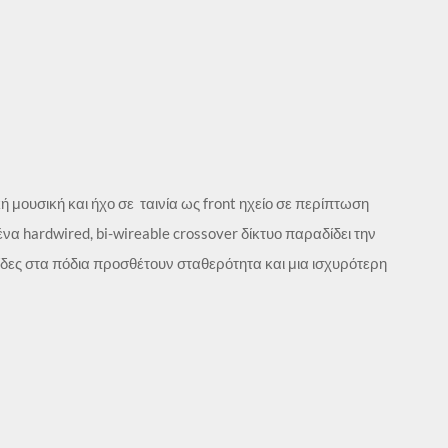
ή μουσική και ήχο σε ταινία ως front ηχείο σε περίπτωση
hardwired, bi-wireable crossover δίκτυο παραδίδει την
κίδες στα πόδια προσθέτουν σταθερότητα και μια ισχυρότερη