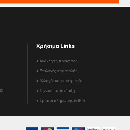
Χρήσιμα Links
•
Ανάκληση προϊόντος
•
Επιλογές αποστολής
•
Αλλαγές και επιστροφές
00
•
Τεχνική υποστήριξη
•
Τρόποι πληρωμής & IRIS