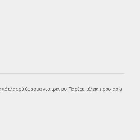
α από ελαφρύ ύφασμα νεοπρένιου. Παρέχει τέλεια προστασία