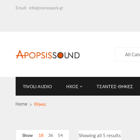
Email:
info@stereopark.gr
All Cat
TIVOLI AUDIO
ΗΧΟΣ
ΤΣΑΝΤΕΣ-ΘΗΚΕΣ
Home
Θήκες
Show
18
36
54
Showing all 5 results