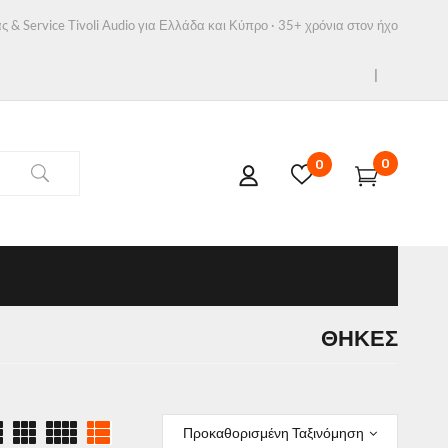
ς & Service Tivoli Audio για Ελλάδα και Κύπρο · 35+ χρόνια στον ήχο
0
0
ΘΉΚΕΣ
Προκαθορισμένη Ταξινόμηση