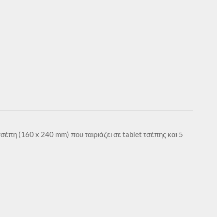
πη (160 x 240 mm) που ταιριάζει σε tablet τσέπης και 5