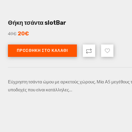
Θήκη τσάντα slotBar
20
€
49
€
ΠΡΟΣΘΉΚΗ ΣΤΟ ΚΑΛΆΘΙ
Εύχρηστη τσάντα ώμου με αρκετούς χώρους. Μία A5 μεγέθους τσέ
υποδοχές που είναι κατάλληλες…