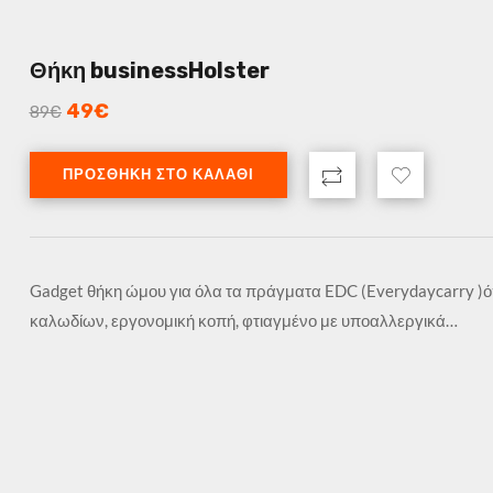
Θήκη businessHolster
49
€
89
€
ΠΡΟΣΘΉΚΗ ΣΤΟ ΚΑΛΆΘΙ
Gadget θήκη ώμου για όλα τα πράγματα EDC (Everydaycarry )ό
καλωδίων, εργονομική κοπή, φτιαγμένο με υποαλλεργικά…