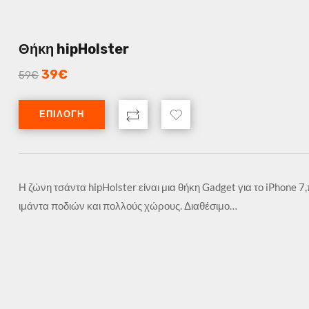
Θήκη hipHolster
39
€
59
€
ΕΠΙΛΟΓΉ
Η ζώνη τσάντα hipHolster είναι μια θήκη Gadget για το iPhone 7
ιμάντα ποδιών και πολλούς χώρους. Διαθέσιμο…