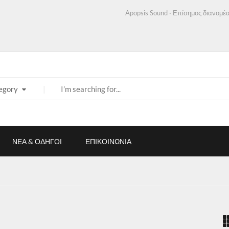
Apopsis Sound · Επίσημος διανομέα
egory
ΝΕΑ & ΟΔΗΓΟΙ
ΕΠΙΚΟΙΝΩΝΙΑ