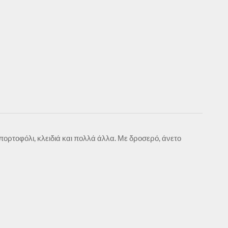
,πορτοφόλι, κλειδιά και πολλά άλλα. Με δροσερό, άνετο