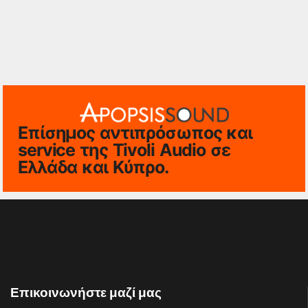
Επίσημος αντιπρόσωπος και
service της Tivoli Audio σε
Ελλάδα και Κύπρο.
Επικοινωνήστε μαζί μας