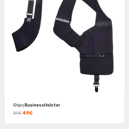
Θήκη BusinessHolster
49
€
89
€