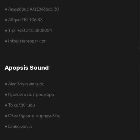
•
Λεωφόρος Αλεξάνδρας 30
•
Αθήνα TΚ: 106 83
•
Τηλ: +30 210 8838004
•
info@stereopark.gr
Apopsis Sound
•
Λίγα λόγια για εμάς
•
Προϊόντα σε προσφορά
•
Το καλάθι μου
•
Ολοκλήρωση παραγγελίας
•
Επικοινωνία