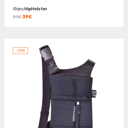
Θήκη HipHolster
39
€
59
€
-59%