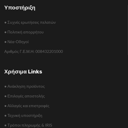
Υποστήριξη
•
Συχνές ερωτήσεις πελατών
•
Πολιτική απορρήτου
•
Νέα-Οδηγοί
Αριθμός Γ.Ε.Μ.Η: 008432201000
Χρήσιμα Links
•
Ανάκληση προϊόντος
•
Επιλογές αποστολής
•
Αλλαγές και επιστροφές
•
Τεχνική υποστήριξη
•
Τρόποι πληρωμής & IRIS