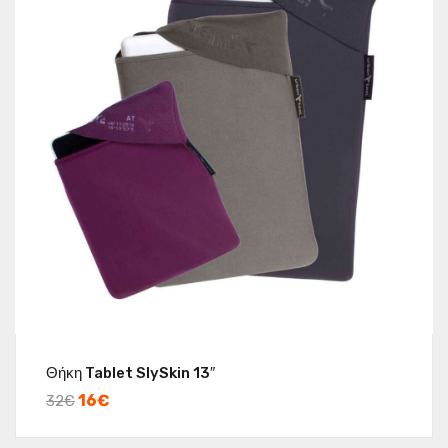
Θήκη Tablet SlySkin 13″
16
€
32
€