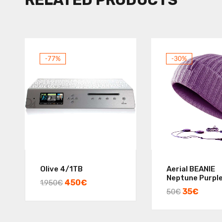
RELATED PRODUCTS
-77%
-30%
Olive 4/1TB
Aerial BEANIE
Neptune Purpl
450
€
1.950
€
35
€
50
€