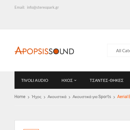
Email:
info@stereopark.gr
All Cat
TIVOLI AUDIO
ΗΧΟΣ
ΤΣΑΝΤΕΣ-ΘΗΚΕΣ
Home
Ήχος
Ακουστικά
Ακουστικά για Sports
Aerial