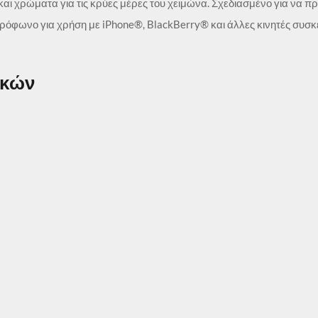
και χρώματα για τις κρύες μέρες του χειμώνα. Σχεδιασμένο για να 
όφωνο για χρήση με iPhone®, BlackBerry® και άλλες κινητές συσκευ
ικών