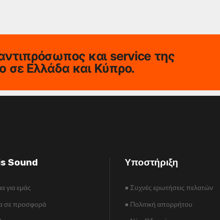
αντιπρόσωπος και service της
io σε Ελλάδα και Κύπρο.
is Sound
Υποστήριξη
ια για εμάς
•
Συχνές ερωτήσεις πελατών
α σε προσφορά
•
Πολιτική απορρήτου