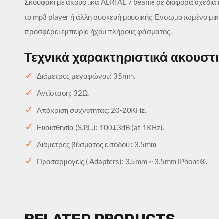
Σκουφάκι με ακουστικά AERIAL 7 beanie σε διάφορα σχέδια 
το mp3 player ή άλλη συσκευή μουσικής. Ενσωματωμένο μικρ
προσφέρει εμπειρία ήχου πλήρους φάσματος.
Τεχνικά χαρακτηριστικά ακουστ
Διάμετρος μεγαφώνου: 35mm.
Αντίσταση: 32Ω.
Απόκριση συχνότητας: 20-20KHz.
Ευαισθησία (S.P.L.): 100±3dB (at 1KHz).
Διάμετρος βύσματος εισόδου : 3.5mm
Προσαρμογείς ( Adapters): 3.5mm ~ 3.5mm iPhone®.