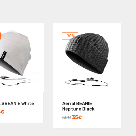
-30%
 SBEANIE White
Aerial BEANIE
Neptune Black
5
€
35
€
50
€