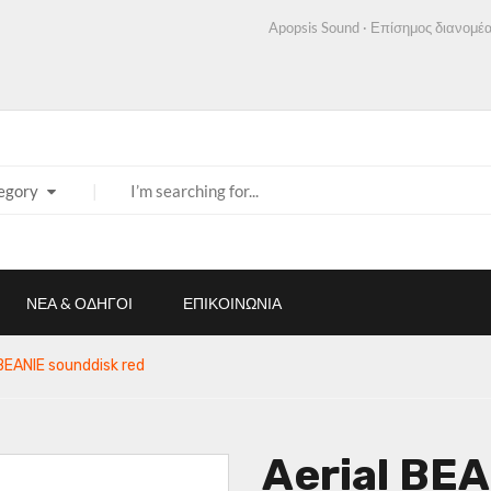
Apopsis Sound · Επίσημος διανομέα
egory
ΝΕΑ & ΟΔΗΓΟΙ
ΕΠΙΚΟΙΝΩΝΙΑ
 BEANIE sounddisk red
Aerial BE