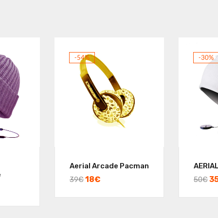
-54%
-30%
Aerial Arcade Pacman
AERIAL
e
18
€
3
39
€
50
€