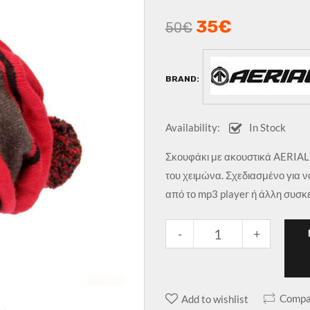
35
€
50
€
BRAND:
Availability:
In Stock
Σκουφάκι με ακουστικά AERIAL 7
του χειμώνα. Σχεδιασμένο για 
από το mp3 player ή άλλη συσκ
-
+
Compa
Add to wishlist