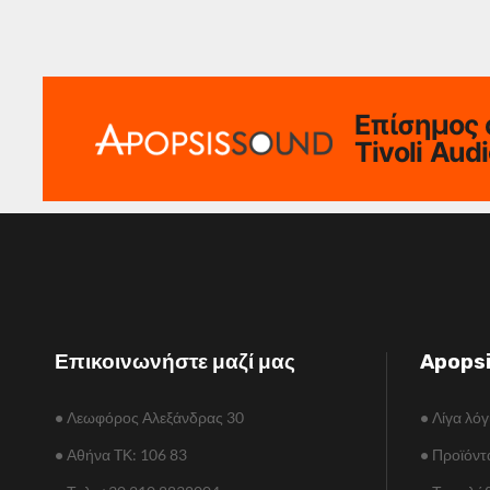
Επίσημος 
Tivoli Aud
Επικοινωνήστε μαζί μας
Apops
•
Λεωφόρος Αλεξάνδρας 30
•
Λίγα λόγ
•
Αθήνα TΚ: 106 83
•
Προϊόντ