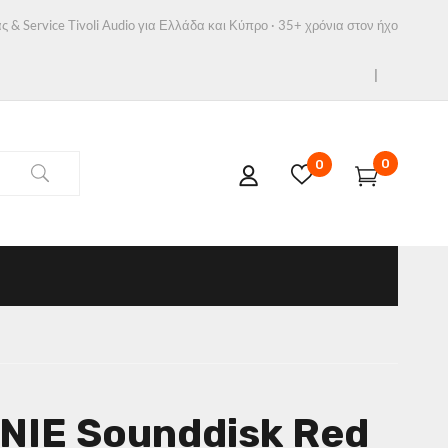
ς & Service Tivoli Audio για Ελλάδα και Κύπρο · 35+ χρόνια στον ήχο
0
0
ANIE Sounddisk Red