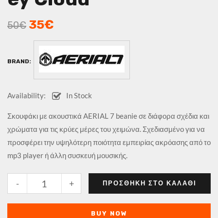
35
€
50
€
BRAND:
Availability:
In Stock
Σκουφάκι με ακουστικά AERIAL 7 beanie σε διάφορα σχέδια και
χρώματα για τις κρύες μέρες του χειμώνα. Σχεδιασμένο για να
προσφέρει την υψηλότερη ποιότητα εμπειρίας ακρόασης από το
mp3 player ή άλλη συσκευή μουσικής.
-
+
ΠΡΟΣΘΉΚΗ ΣΤΟ ΚΑΛΆΘΙ
BUY NOW