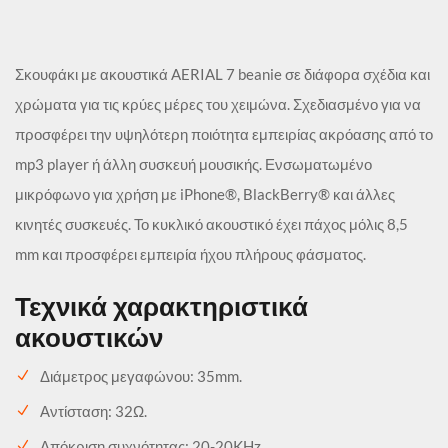
Σκουφάκι με ακουστικά AERIAL 7 beanie σε διάφορα σχέδια και
χρώματα για τις κρύες μέρες του χειμώνα. Σχεδιασμένο για να
προσφέρει την υψηλότερη ποιότητα εμπειρίας ακρόασης από το
mp3 player ή άλλη συσκευή μουσικής. Ενσωματωμένο
μικρόφωνο για χρήση με iPhone®, BlackBerry® και άλλες
κινητές συσκευές. Το κυκλικό ακουστικό έχει πάχος μόλις 8,5
mm και προσφέρει εμπειρία ήχου πλήρους φάσματος.
Τεχνικά χαρακτηριστικά
ακουστικών
Διάμετρος μεγαφώνου: 35mm.
Αντίσταση: 32Ω.
Απόκριση συχνότητας: 20-20KHz.