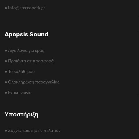
•
info@stereopark.gr
Apopsis Sound
•
Λίγα λόγια για εμάς
•
Προϊόντα σε προσφορά
•
Το καλάθι μου
•
Ολοκλήρωση παραγγελίας
•
Επικοινωνία
Υποστήριξη
•
Συχνές ερωτήσεις πελατών