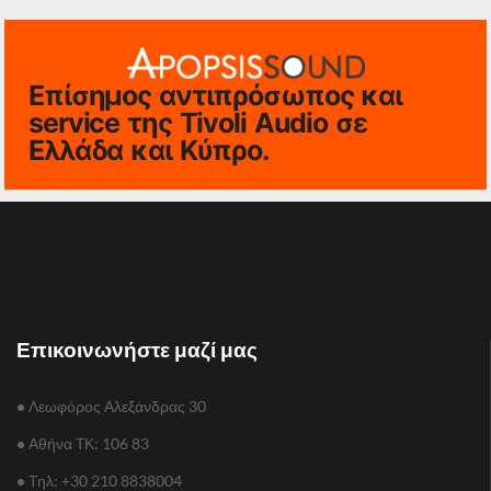
Επίσημος αντιπρόσωπος και
service της Tivoli Audio σε
Ελλάδα και Κύπρο.
Επικοινωνήστε μαζί μας
•
Λεωφόρος Αλεξάνδρας 30
•
Αθήνα TΚ: 106 83
•
Τηλ: +30 210 8838004