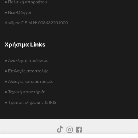
•
Πολιτική απορρήτου
•
Νέα-Οδηγοί
Αριθμός Γ.Ε.Μ.Η: 008432201000
Χρήσιμα Links
•
Ανάκληση προϊόντος
•
Επιλογές αποστολής
•
Αλλαγές και επιστροφές
•
Τεχνική υποστήριξη
•
Τρόποι πληρωμής & IRIS