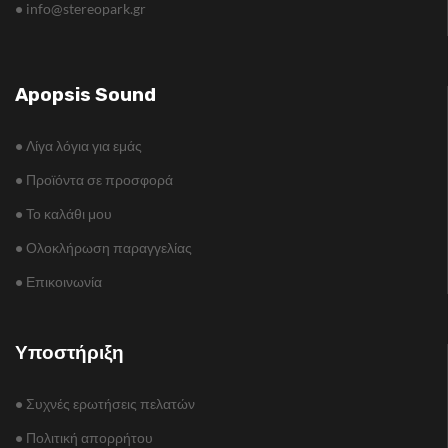
•
info@stereopark.gr
Apopsis Sound
•
Λίγα λόγια για εμάς
•
Προϊόντα σε προσφορά
•
Το καλάθι μου
•
Ολοκλήρωση παραγγελίας
•
Επικοινωνία
Υποστήριξη
•
Συχνές ερωτήσεις πελατών
•
Πολιτική απορρήτου