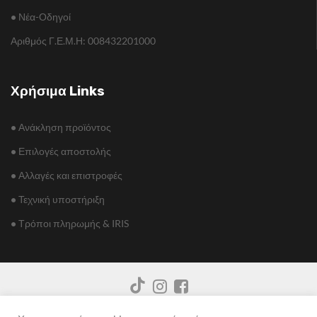
•
Νέα-Οδηγοί
Αριθμός Γ.Ε.Μ.Η: 008432201000
Χρήσιμα Links
•
Ανάκληση προϊόντος
•
Επιλογές αποστολής
•
Αλλαγές και επιστροφές
•
Τεχνική υποστήριξη
•
Τρόποι πληρωμής & IRIS