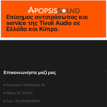
Επίσημος αντιπρόσωπος και
service της Tivoli Audio σε
Ελλάδα και Κύπρο.
Επικοινωνήστε μαζί μας
•
Λεωφόρος Αλεξάνδρας 30
•
Αθήνα TΚ: 106 83
•
Τηλ: +30 210 8838004