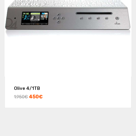
Olive 4/1TB
450
€
1.950
€