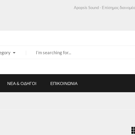
Apopsis Sound · Επίσημος διανομέα
egory
ΝΕΑ & ΟΔΗΓΟΙ
ΕΠΙΚΟΙΝΩΝΙΑ