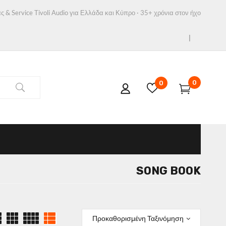
ς & Service Tivoli Audio για Ελλάδα και Κύπρο · 35+ χρόνια στον ήχο
0
0
SONG BOOK
Προκαθορισμένη Ταξινόμηση