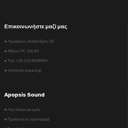
Επικοινωνήστε μαζί μας
•
Λεωφόρος Αλεξάνδρας 30
•
Αθήνα TΚ: 106 83
•
Τηλ: +30 210 8838004
•
info@stereopark.gr
Apopsis Sound
•
Λίγα λόγια για εμάς
•
Προϊόντα σε προσφορά