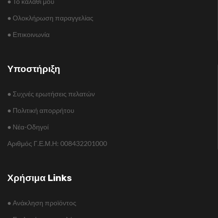
•
Το καλάθι μου
•
Ολοκλήρωση παραγγελίας
•
Επικοινωνία
Υποστήριξη
•
Συχνές ερωτήσεις πελατών
•
Πολιτική απορρήτου
•
Νέα-Οδηγοί
Αριθμός Γ.Ε.Μ.Η: 008432201000
Χρήσιμα Links
•
Ανάκληση προϊόντος