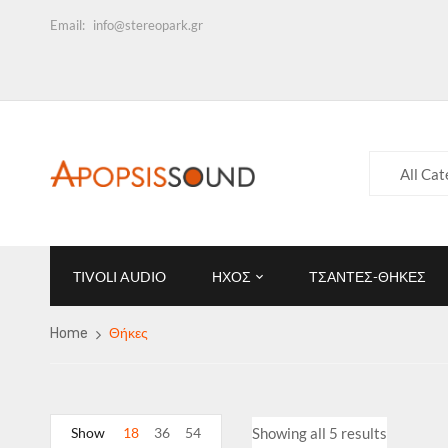
Email:
info@stereopark.gr
All Cat
TIVOLI AUDIO
ΗΧΟΣ
ΤΣΑΝΤΕΣ-ΘΗΚΕΣ
Home
Θήκες
Show
18
36
54
Showing all 5 results