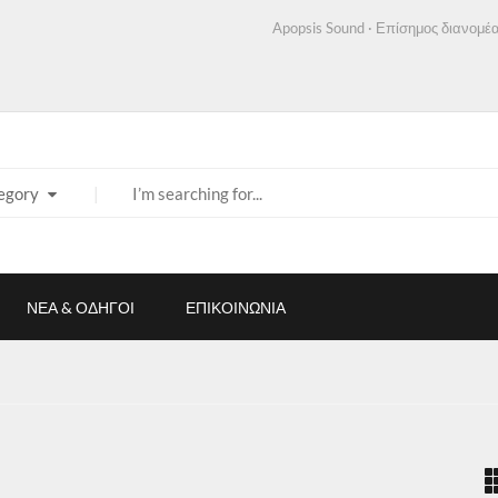
Apopsis Sound · Επίσημος διανομέα
egory
ΝΕΑ & ΟΔΗΓΟΙ
ΕΠΙΚΟΙΝΩΝΙΑ