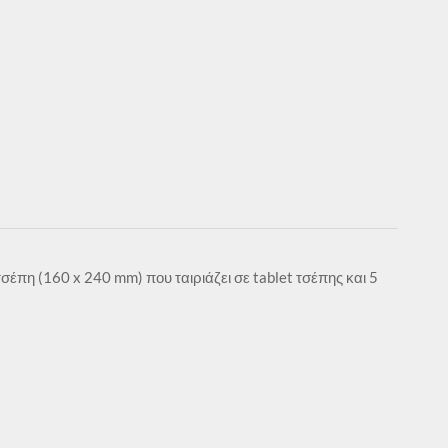
πη (160 x 240 mm) που ταιριάζει σε tablet τσέπης και 5