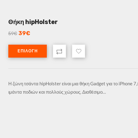
Θήκη hipHolster
39
€
59
€
ΕΠΙΛΟΓΉ
Η ζώνη τσάντα hipHolster είναι μια θήκη Gadget για το iPhone 7
ιμάντα ποδιών και πολλούς χώρους. Διαθέσιμο…