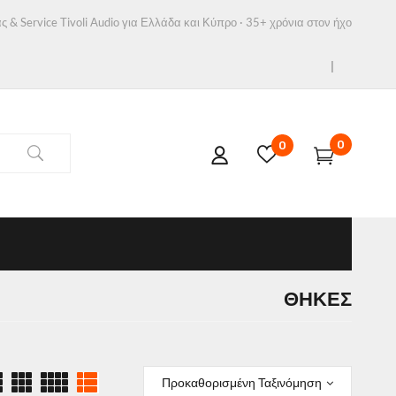
ς & Service Tivoli Audio για Ελλάδα και Κύπρο · 35+ χρόνια στον ήχο
0
0
ΘΉΚΕΣ
Προκαθορισμένη Ταξινόμηση