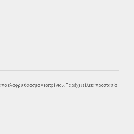
α από ελαφρύ ύφασμα νεοπρένιου. Παρέχει τέλεια προστασία