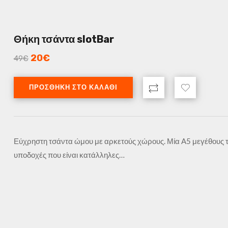
Θήκη τσάντα slotBar
20
€
49
€
ΠΡΟΣΘΉΚΗ ΣΤΟ ΚΑΛΆΘΙ
Εύχρηστη τσάντα ώμου με αρκετούς χώρους. Μία A5 μεγέθους τσέ
υποδοχές που είναι κατάλληλες…