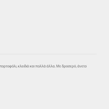
,πορτοφόλι, κλειδιά και πολλά άλλα. Με δροσερό, άνετο