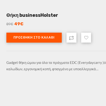
Θήκη businessHolster
49
€
89
€
ΠΡΟΣΘΉΚΗ ΣΤΟ ΚΑΛΆΘΙ
Gadget θήκη ώμου για όλα τα πράγματα EDC (Everydaycarry )ό
καλωδίων, εργονομική κοπή, φτιαγμένο με υποαλλεργικά…