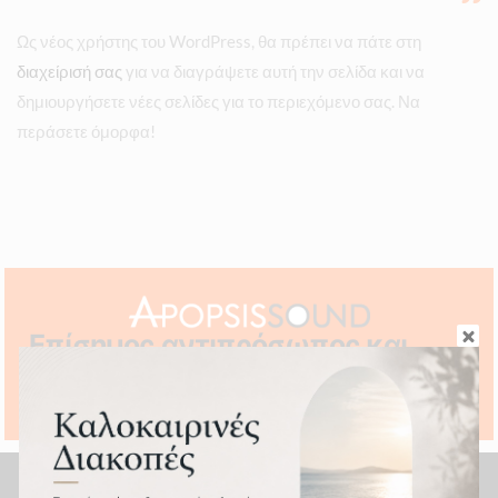
Ως νέος χρήστης του WordPress, θα πρέπει να πάτε στη
διαχείρισή σας
για να διαγράψετε αυτή την σελίδα και να
δημιουργήσετε νέες σελίδες για το περιεχόμενο σας. Να
περάσετε όμορφα!
Επίσημος αντιπρόσωπος και
service της Tivoli Audio σε
Ελλάδα και Κύπρο.