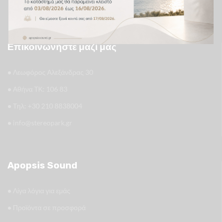
Επικοινωνήστε μαζί μας
•
Λεωφόρος Αλεξάνδρας 30
•
Αθήνα TΚ: 106 83
•
Τηλ: +30 210 8838004
•
info@stereopark.gr
Apopsis Sound
•
Λίγα λόγια για εμάς
•
Προϊόντα σε προσφορά