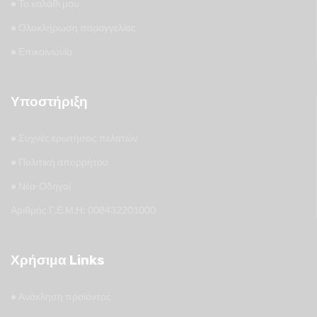
•
Το καλάθι μου
•
Ολοκλήρωση παραγγελίας
•
Επικοινωνία
Υποστήριξη
•
Συχνές ερωτήσεις πελατών
•
Πολιτική απορρήτου
•
Νέα-Οδηγοί
Αριθμός Γ.Ε.Μ.Η: 008432201000
Χρήσιμα Links
•
Ανάκληση προϊόντος