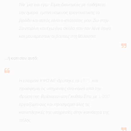
Να΄’μαι και εγω! Είμαι διανομέας με ποδήλατο
την ημέρα, εμπνευσμένος τραγουστικής το
βράδυ και αυτός είναι ο ιστότοπος μου. Ζω στην
Σαντορίνη και έχω ένα σκύλο που τον λένε άργο,
και μου αρέσουν οι βουτιές στη θάλασσα.
…ή κατι σαν αυτό:
Η εταιρεία ΧΨΩ ΑΕ ιδρύθηκε το 1971, και
προσφέρει τις υπηρεσίες στο κοινό από την
ίδρυσή της. Βρίσκεται στη Γκοθαμ Σιτυ, με 1.000
εργαζόμενους και προσφέρει όλες τις
καταπλητικές της υπηρεσίες στην κοινότητα της
πόλης.